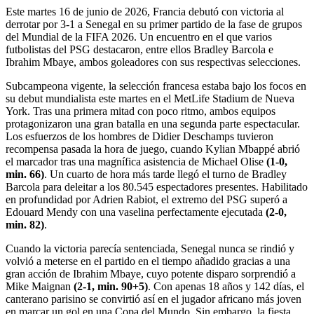
Este martes 16 de junio de 2026, Francia debutó con victoria al
derrotar por 3-1 a Senegal en su primer partido de la fase de grupos
del Mundial de la FIFA 2026. Un encuentro en el que varios
futbolistas del PSG destacaron, entre ellos Bradley Barcola e
Ibrahim Mbaye, ambos goleadores con sus respectivas selecciones.
Subcampeona vigente, la selección francesa estaba bajo los focos en
su debut mundialista este martes en el MetLife Stadium de Nueva
York. Tras una primera mitad con poco ritmo, ambos equipos
protagonizaron una gran batalla en una segunda parte espectacular.
Los esfuerzos de los hombres de Didier Deschamps tuvieron
recompensa pasada la hora de juego, cuando Kylian Mbappé abrió
el marcador tras una magnífica asistencia de Michael Olise
(1-0,
min. 66)
. Un cuarto de hora más tarde llegó el turno de Bradley
Barcola para deleitar a los 80.545 espectadores presentes. Habilitado
en profundidad por Adrien Rabiot, el extremo del PSG superó a
Edouard Mendy con una vaselina perfectamente ejecutada
(2-0,
min. 82)
.
Cuando la victoria parecía sentenciada, Senegal nunca se rindió y
volvió a meterse en el partido en el tiempo añadido gracias a una
gran acción de Ibrahim Mbaye, cuyo potente disparo sorprendió a
Mike Maignan
(2-1, min. 90+5)
. Con apenas 18 años y 142 días, el
canterano parisino se convirtió así en el jugador africano más joven
en marcar un gol en una Copa del Mundo. Sin embargo, la fiesta