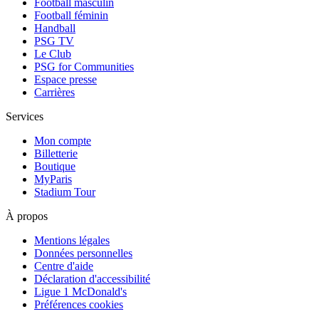
Football masculin
Football féminin
Handball
PSG TV
Le Club
PSG for Communities
Espace presse
Carrières
Services
Mon compte
Billetterie
Boutique
MyParis
Stadium Tour
À propos
Mentions légales
Données personnelles
Centre d'aide
Déclaration d'accessibilité
Ligue 1 McDonald's
Préférences cookies