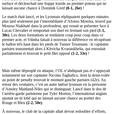
surface et déclenchait une frappe lourde au premier poteau qui ne
laissait aucune chance à Dominik Greif
(0-1, 26e)
!
Le match était lancé, et les Lyonnais répliquaient quelques minutes
plus tard seulement par l’intermédiaire d’Afonso Moreira, trouvé par
Moussa Niakhaté dans la profondeur, qui venait se présenter face à
Lucas Chevalier et remportait son duel en fermant son pied
(1-1,
30e)
. Les deux formations se rendaient coup pour coup dans ce
premier acte, et Vitinha faisait à nouveau la différence en récupérant
le ballon très haut dans les pieds de Tanner Tessmann : le capitaine
parisien transmettait alors à Khvicha Kvaratskhelia, qui enroulait
parfaitement et trouvait le petit filet opposé
(1-2, 33e)
!
Mais même dépeuplé en attaque, l’OL n’abdiquait pas et s’appuyait
notamment sur son capitaine Nicolas Tagliafico, dont la demi-volée
au point de penalty trouvait le montant gauche parisien (42e). Au
retour des vestiaires, c’est un autre latéral lyonnais en la personne
d’Ainsley Maitland-Niles qui se distinguait. Lancé dans le dos de
l’arrière-garde parisienne par Tyler Morton, l’international anglais
ajustait un tir lobé qui ne laissait aucune chance au portier des
Rouge et Bleu
(2-2, 50e)
.
À nouveau, le club de la capitale allait devoir redoubler d’efforts,