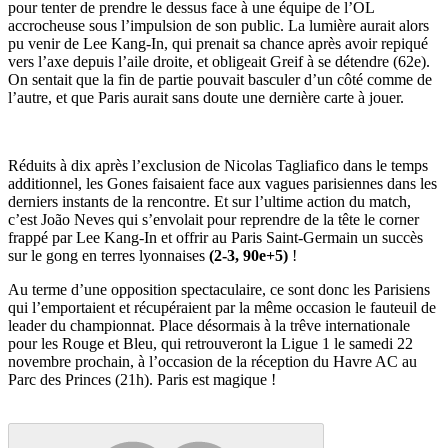
pour tenter de prendre le dessus face à une équipe de l’OL
accrocheuse sous l’impulsion de son public. La lumière aurait alors
pu venir de Lee Kang-In, qui prenait sa chance après avoir repiqué
vers l’axe depuis l’aile droite, et obligeait Greif à se détendre (62e).
On sentait que la fin de partie pouvait basculer d’un côté comme de
l’autre, et que Paris aurait sans doute une dernière carte à jouer.
Réduits à dix après l’exclusion de Nicolas Tagliafico dans le temps
additionnel, les Gones faisaient face aux vagues parisiennes dans les
derniers instants de la rencontre. Et sur l’ultime action du match,
c’est João Neves qui s’envolait pour reprendre de la tête le corner
frappé par Lee Kang-In et offrir au Paris Saint-Germain un succès
sur le gong en terres lyonnaises
(2-3, 90e+5)
!
Au terme d’une opposition spectaculaire, ce sont donc les Parisiens
qui l’emportaient et récupéraient par la même occasion le fauteuil de
leader du championnat. Place désormais à la trêve internationale
pour les Rouge et Bleu, qui retrouveront la Ligue 1 le samedi 22
novembre prochain, à l’occasion de la réception du Havre AC au
Parc des Princes (21h). Paris est magique !