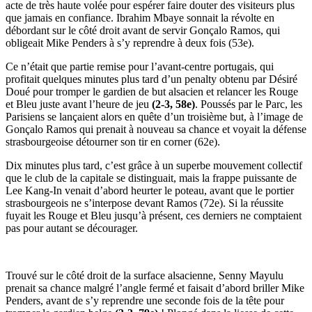
acte de très haute volée pour espérer faire douter des visiteurs plus
que jamais en confiance. Ibrahim Mbaye sonnait la révolte en
débordant sur le côté droit avant de servir Gonçalo Ramos, qui
obligeait Mike Penders à s’y reprendre à deux fois (53e).
Ce n’était que partie remise pour l’avant-centre portugais, qui
profitait quelques minutes plus tard d’un penalty obtenu par Désiré
Doué pour tromper le gardien de but alsacien et relancer les Rouge
et Bleu juste avant l’heure de jeu
(2-3, 58e)
. Poussés par le Parc, les
Parisiens se lançaient alors en quête d’un troisième but, à l’image de
Gonçalo Ramos qui prenait à nouveau sa chance et voyait la défense
strasbourgeoise détourner son tir en corner (62e).
Dix minutes plus tard, c’est grâce à un superbe mouvement collectif
que le club de la capitale se distinguait, mais la frappe puissante de
Lee Kang-In venait d’abord heurter le poteau, avant que le portier
strasbourgeois ne s’interpose devant Ramos (72e). Si la réussite
fuyait les Rouge et Bleu jusqu’à présent, ces derniers ne comptaient
pas pour autant se décourager.
Trouvé sur le côté droit de la surface alsacienne, Senny Mayulu
prenait sa chance malgré l’angle fermé et faisait d’abord briller Mike
Penders, avant de s’y reprendre une seconde fois de la tête pour