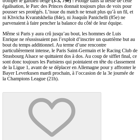
tromper le gardien belge
(3-3, 79e)
! Plongé dans la liesse de cette
égalisation, le Parc des Princes donnait toujours plus de voix pour
pousser ses protégés. L’issue du match ne tenait plus qu’à un fil, et
ni Khvicha Kvaratskhelia (84e), ni Joaquín Panichelli (85e) ne
parvenaient à faire pencher la balance du côté de leur équipe.
Même si Paris y aura crû jusqu’au bout, les hommes de Luis
Enrique ne réussissaient pas l’exploit d’inscrire un quatrième but au
bout du temps additionnel. Au terme d’une rencontre
particulièrement intense, le Paris Saint-Germain et le Racing Club de
Strasbourg Alsace se quittaient dos à dos. Au coup de sifflet final, ce
sont donc toujours les Parisiens qui pointaient en tête du classement
de la Ligue 1, avant de se déplacer en Allemagne pour y affronter le
Bayer Leverkusen mardi prochain, à l’occasion de la 3e journée de
la Champions League (21h).