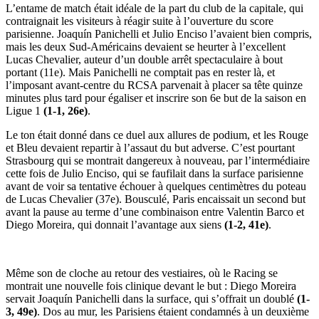
L’entame de match était idéale de la part du club de la capitale, qui
contraignait les visiteurs à réagir suite à l’ouverture du score
parisienne. Joaquín Panichelli et Julio Enciso l’avaient bien compris,
mais les deux Sud-Américains devaient se heurter à l’excellent
Lucas Chevalier, auteur d’un double arrêt spectaculaire à bout
portant (11e). Mais Panichelli ne comptait pas en rester là, et
l’imposant avant-centre du RCSA parvenait à placer sa tête quinze
minutes plus tard pour égaliser et inscrire son 6e but de la saison en
Ligue 1
(1-1, 26e)
.
Le ton était donné dans ce duel aux allures de podium, et les Rouge
et Bleu devaient repartir à l’assaut du but adverse. C’est pourtant
Strasbourg qui se montrait dangereux à nouveau, par l’intermédiaire
cette fois de Julio Enciso, qui se faufilait dans la surface parisienne
avant de voir sa tentative échouer à quelques centimètres du poteau
de Lucas Chevalier (37e). Bousculé, Paris encaissait un second but
avant la pause au terme d’une combinaison entre Valentin Barco et
Diego Moreira, qui donnait l’avantage aux siens
(1-2, 41e)
.
Même son de cloche au retour des vestiaires, où le Racing se
montrait une nouvelle fois clinique devant le but : Diego Moreira
servait Joaquín Panichelli dans la surface, qui s’offrait un doublé
(1-
3, 49e)
. Dos au mur, les Parisiens étaient condamnés à un deuxième