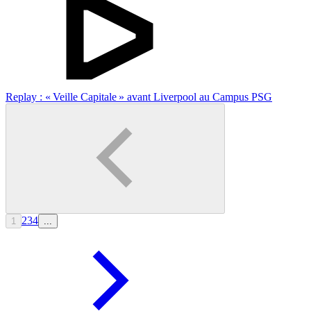
Replay : « Veille Capitale » avant Liverpool au Campus PSG
2
3
4
1
...