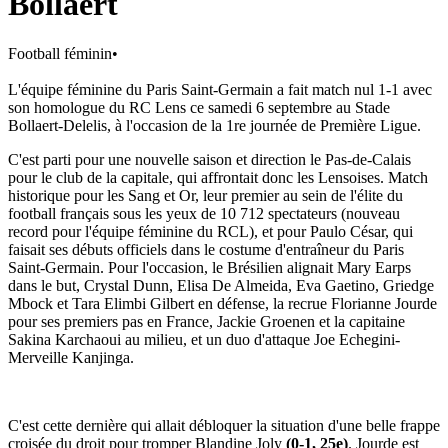
Bollaert
Football féminin
•
L'équipe féminine du Paris Saint-Germain a fait match nul 1-1 avec
son homologue du RC Lens ce samedi 6 septembre au Stade
Bollaert-Delelis, à l'occasion de la 1re journée de Première Ligue.
C'est parti pour une nouvelle saison et direction le Pas-de-Calais
pour le club de la capitale, qui affrontait donc les Lensoises. Match
historique pour les Sang et Or, leur premier au sein de l'élite du
football français sous les yeux de 10 712 spectateurs (nouveau
record pour l'équipe féminine du RCL), et pour Paulo César, qui
faisait ses débuts officiels dans le costume d'entraîneur du Paris
Saint-Germain. Pour l'occasion, le Brésilien alignait Mary Earps
dans le but, Crystal Dunn, Elisa De Almeida, Eva Gaetino, Griedge
Mbock et Tara Elimbi Gilbert en défense, la recrue Florianne Jourde
pour ses premiers pas en France, Jackie Groenen et la capitaine
Sakina Karchaoui au milieu, et un duo d'attaque Joe Echegini-
Merveille Kanjinga.
C'est cette dernière qui allait débloquer la situation d'une belle frappe
croisée du droit pour tromper Blandine Joly
(0-1, 25e)
. Jourde est