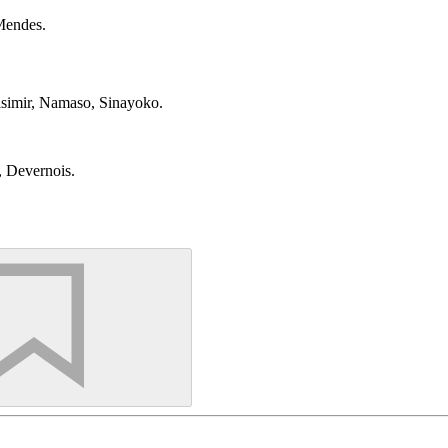
Mendes.
asimir, Namaso, Sinayoko.
, Devernois.