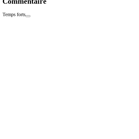
Commentaire
Temps forts
23:03
Merci de nous avoir suivi ! Prochain rendez-vous à Barcelone en Cham
Terminé