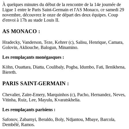
À quelques minutes du début de la rencontre de la 14e journée de
Ligue 1 entre le Paris Saint-Germain et l'AS Monaco, ce samedi 29
novembre, découvrez le onze de départ des deux équipes. Coup
d'envoi à 17h au stade Louis II.
AS MONACO :
Hradecky, Vanderson, Teze, Kehrer (c), Salisu, Henrique, Camara,
Golovin, Akliouche, Balogun, Minamino.
Les remplaçants monégasques :
Köhn, Ouattara, Diatta, Coulibaly, Pogba, Idumbo, Fati, Ilenikhena,
Biereth.
PARIS SAINT-GERMAIN :
Chevalier, Zaïre-Emery, Marquinhos (c), Pacho, Hernandez, Neves,
Vitinha, Ruiz, Lee, Mayulu, Kvaratskhelia.
Les remplaçants parisiens :
Safonov, Zabarnyi, Beraldo, Boly, Ndjantou, Mbaye, Barcola,
Dembélé, Ramos.