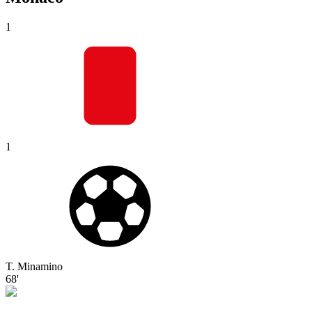
1
1
T. Minamino
68'