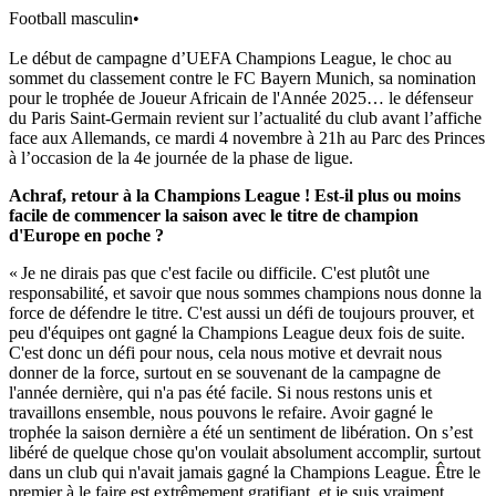
Football masculin
•
Le début de campagne d’UEFA Champions League, le choc au
sommet du classement contre le FC Bayern Munich, sa nomination
pour le trophée de Joueur Africain de l'Année 2025… le défenseur
du Paris Saint-Germain revient sur l’actualité du club avant l’affiche
face aux Allemands, ce mardi 4 novembre à 21h au Parc des Princes
à l’occasion de la 4e journée de la phase de ligue.
Achraf, retour à la Champions League ! Est-il plus ou moins
facile de commencer la saison avec le titre de champion
d'Europe en poche ?
« Je ne dirais pas que c'est facile ou difficile. C'est plutôt une
responsabilité, et savoir que nous sommes champions nous donne la
force de défendre le titre. C'est aussi un défi de toujours prouver, et
peu d'équipes ont gagné la Champions League deux fois de suite.
C'est donc un défi pour nous, cela nous motive et devrait nous
donner de la force, surtout en se souvenant de la campagne de
l'année dernière, qui n'a pas été facile. Si nous restons unis et
travaillons ensemble, nous pouvons le refaire. Avoir gagné le
trophée la saison dernière a été un sentiment de libération. On s’est
libéré de quelque chose qu'on voulait absolument accomplir, surtout
dans un club qui n'avait jamais gagné la Champions League. Être le
premier à le faire est extrêmement gratifiant, et je suis vraiment