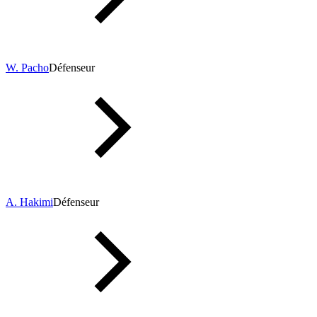
W. Pacho
Défenseur
A. Hakimi
Défenseur