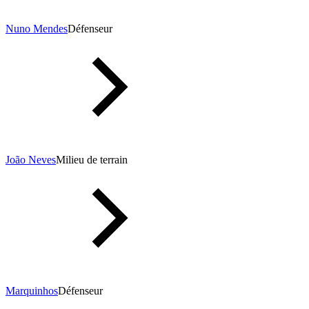
Nuno Mendes
Défenseur
João Neves
Milieu de terrain
Marquinhos
Défenseur