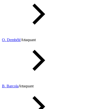
O. Dembélé
Attaquant
B. Barcola
Attaquant