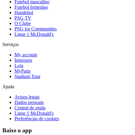
Futebol masculino
Futebol femenino
Handebol
PSG TV
O Clube
PSG for Communities
Ligue 1 McDonald's
Serviços
My account
Ingressos
Loja
MyParis
Stadium Tour
Ajuda
Avisos legais
Dados pessoais
Central de ajuda
Ligue 1 McDonald's
Preferências de cookies
Baixe o app