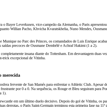
a o Bayer Leverkusen, vice-campeão da Alemanha, o Paris apresentou u
nquanto Willian Pacho, Khvicha Kvaratskhelia, Nuno Mendes, Ousmane 
e Munique no Parc des Princes, os comandados de Luis Enrique acabara
as saídas precoces de Ousmane Dembélé e Achraf Hakimi (1 a 2).
e completamente insana diante do Tottenham. Em desvantagem duas vez
-trick excepcional de Vitinha.
ão merecida
mosfera fervente de San Mamés para enfrentar o Athletic Club. Apesar do
frustrante por 0 a 0. Na sequência, os Rouge et Bleu seguiram para Po
a 1).
o Newcastle em um último duelo decisivo. Depois do gol de Vitinha, os 
as derrotas, o Paris Saint-Germain terminou esta primeira fase na 11ª p