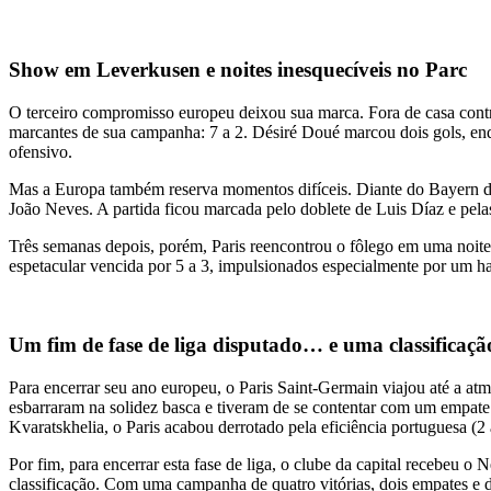
Show em Leverkusen e noites inesquecíveis no Parc
O terceiro compromisso europeu deixou sua marca. Fora de casa contr
marcantes de sua campanha: 7 a 2. Désiré Doué marcou dois gols, e
ofensivo.
Mas a Europa também reserva momentos difíceis. Diante do Bayern d
João Neves. A partida ficou marcada pelo doblete de Luis Díaz e pel
Três semanas depois, porém, Paris reencontrou o fôlego em uma noit
espetacular vencida por 5 a 3, impulsionados especialmente por um hat
Um fim de fase de liga disputado… e uma classificaç
Para encerrar seu ano europeu, o Paris Saint-Germain viajou até a at
esbarraram na solidez basca e tiveram de se contentar com um empate 
Kvaratskhelia, o Paris acabou derrotado pela eficiência portuguesa (2 
Por fim, para encerrar esta fase de liga, o clube da capital recebeu 
classificação. Com uma campanha de quatro vitórias, dois empates e du