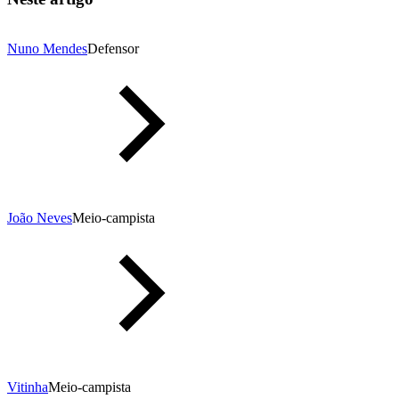
Nuno Mendes
Defensor
João Neves
Meio-campista
Vitinha
Meio-campista