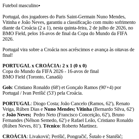
Futebol masculino
•
Portugal, dos jogadores do Paris Saint-Germain Nuno Mendes,
Vitinha e João Neves, garantiu a classificação com muito sofrimento
diante da Croácia (2 a 1), nesta quinta-feira, 2 de julho de 2026, no
BMO Field, pelos 16-avos de final da Copa do Mundo da FIFA
2026.
Portugal vira sobre a Croácia nos acréscimos e avança às oitavas de
final!
PORTUGAL x CROÁCIA: 2 x 1 (0 x 0)
Copa do Mundo da FIFA 2026 - 16-avos de final
BMO Field (Toronto, Canadá)
Gols
: Cristiano Ronaldo (68') et Gonçalo Ramos (90'+4) por
Portugal / Ivan Perišić (53') pela Croácia.
PORTUGAL
: Diogo Costa; João Cancelo (Ramos, 62'), Renato
Veiga, Rúben Dias e
Nuno Mendes;
Vitinha
(Bernardo Silva, 62')
e
João Neves;
Pedro Neto (Francisco Conceição, 62'), Bruno
Fernandes (Nélson Semedo, 62') e Rafael Leão, Cristiano Ronaldo
(Rúben Neves, 81').
Técnico
: Roberto Martinez.
CROÁCIA
: Livaković; Perišić, Pongračić, Šutalo e Stanišić;