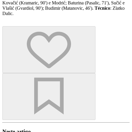
Kovačić (Kramaric, 90') e Modrić; Baturina (Pasalic, 71'), Sučić e
Vlašić (Gvardiol, 90'); Budimir (Matanovic, 46').
Técnico
: Zlatko
Dalic.
Neste artigo