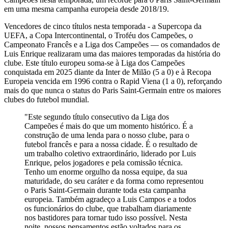
em uma mesma campanha europeia desde 2018/19.
Vencedores de cinco títulos nesta temporada - a Supercopa da
UEFA, a Copa Intercontinental, o Troféu dos Campeões, o
Campeonato Francês e a Liga dos Campeões — os comandados de
Luis Enrique realizaram uma das maiores temporadas da história do
clube. Este título europeu soma-se à Liga dos Campeões
conquistada em 2025 diante da Inter de Milão (5 a 0) e à Recopa
Europeia vencida em 1996 contra o Rapid Viena (1 a 0), reforçando
mais do que nunca o status do Paris Saint-Germain entre os maiores
clubes do futebol mundial.
"Este segundo título consecutivo da Liga dos
Campeões é mais do que um momento histórico. É a
construção de uma lenda para o nosso clube, para o
futebol francês e para a nossa cidade. É o resultado de
um trabalho coletivo extraordinário, liderado por Luis
Enrique, pelos jogadores e pela comissão técnica.
Tenho um enorme orgulho da nossa equipe, da sua
maturidade, do seu caráter e da forma como representou
o Paris Saint-Germain durante toda esta campanha
europeia. Também agradeço a Luis Campos e a todos
os funcionários do clube, que trabalham diariamente
nos bastidores para tornar tudo isso possível. Nesta
noite, nossos pensamentos estão voltados para os