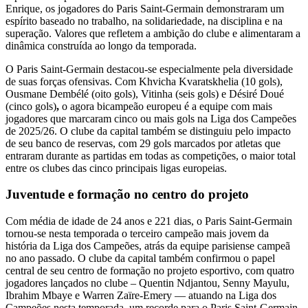
Enrique, os jogadores do Paris Saint-Germain demonstraram um
espírito baseado no trabalho, na solidariedade, na disciplina e na
superação. Valores que refletem a ambição do clube e alimentaram a
dinâmica construída ao longo da temporada.
O Paris Saint-Germain destacou-se especialmente pela diversidade
de suas forças ofensivas. Com Khvicha Kvaratskhelia (10 gols),
Ousmane Dembélé (oito gols), Vitinha (seis gols) e Désiré Doué
(cinco gols)
,
o agora bicampeão europeu é a equipe com mais
jogadores que marcaram cinco ou mais gols na Liga dos Campeões
de 2025/26. O clube da capital também se distinguiu pelo impacto
de seu banco de reservas, com 29 gols marcados por atletas que
entraram durante as partidas em todas as competições, o maior total
entre os clubes das cinco principais ligas europeias.
Juventude e formação no centro do projeto
Com média de idade de 24 anos e 221 dias, o Paris Saint-Germain
tornou-se nesta temporada o terceiro campeão mais jovem da
história da Liga dos Campeões, atrás da equipe parisiense campeã
no ano passado. O clube da capital também confirmou o papel
central de seu centro de formação no projeto esportivo, com quatro
jogadores lançados no clube – Quentin Ndjantou, Senny Mayulu,
Ibrahim Mbaye e Warren Zaïre-Emery — atuando na Liga dos
Campeões nesta temporada, um recorde para o Paris Saint-Germain