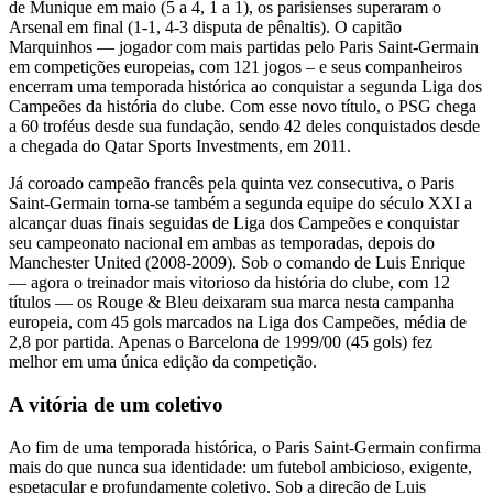
de Munique em maio (5 a 4, 1 a 1), os parisienses superaram o
Arsenal em final (1-1, 4-3 disputa de pênaltis). O capitão
Marquinhos — jogador com mais partidas pelo Paris Saint-Germain
em competições europeias, com 121 jogos – e seus companheiros
encerram uma temporada histórica ao conquistar a segunda Liga dos
Campeões da história do clube. Com esse novo título, o PSG chega
a 60 troféus desde sua fundação, sendo 42 deles conquistados desde
a chegada do Qatar Sports Investments, em 2011.
Já coroado campeão francês pela quinta vez consecutiva, o Paris
Saint-Germain torna-se também a segunda equipe do século XXI a
alcançar duas finais seguidas de Liga dos Campeões e conquistar
seu campeonato nacional em ambas as temporadas, depois do
Manchester United (2008-2009). Sob o comando de Luis Enrique
— agora o treinador mais vitorioso da história do clube, com 12
títulos — os Rouge & Bleu deixaram sua marca nesta campanha
europeia, com 45 gols marcados na Liga dos Campeões, média de
2,8 por partida. Apenas o Barcelona de 1999/00 (45 gols) fez
melhor em uma única edição da competição.
A vitória de um coletivo
Ao fim de uma temporada histórica, o Paris Saint-Germain confirma
mais do que nunca sua identidade: um futebol ambicioso, exigente,
espetacular e profundamente coletivo. Sob a direção de Luis