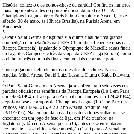
História, contexto e os pontos-chave da partida! Confira os números
mais importantes antes do pontapé inicial da final da UEFA
Champions League entre o Paris Saint-Germain e o Arsenal, neste
sábado, 30 de maio, às 13h (de Brasília), na Puskás Aréna, em
Budapeste.
5
O Paris Saint-Germain disputará sua quinta final de uma grande
competição europeia (três na UEFA Champions League e duas na
Recopa Europeia), igualando o Olympique de Marseille (duas finais
da Liga dos Campeões e três da Copa da UEFA/Liga Europa) como
o clube francês com mais finais continentais de grande porte.
5
Cinco jogadores defenderam as cores dos dois clubes: Nicolas
Anelka, Mikel Arteta, David Luiz, Lassana Diarra e Kaba Diawara.
7
O Paris Saint-Germain e o Arsenal já se enfrentaram sete vezes em
partidas oficiais: nas semifinais da Recopa Europeia (1 a 1 em Paris,
em 29/03/1994, e 1 a 0 para o Arsenal em Londres, em 12/04/1994),
depois na fase de grupos da Champions League (1 a 1 no Parc des
Princes, em 13/09/2016, e 2 a 2 no Arsenal Stadium, em
23/11/2016). Na temporada passada, os dois clubes voltaram a se
encontrar em um jogo da fase de liga, em 1º de outubro, na
Inglaterra (vitória do Arsenal por 2 a 0), antes de se enfrentarem
novamente nas semifinais da competição (1 a 0 para o Arsenal em