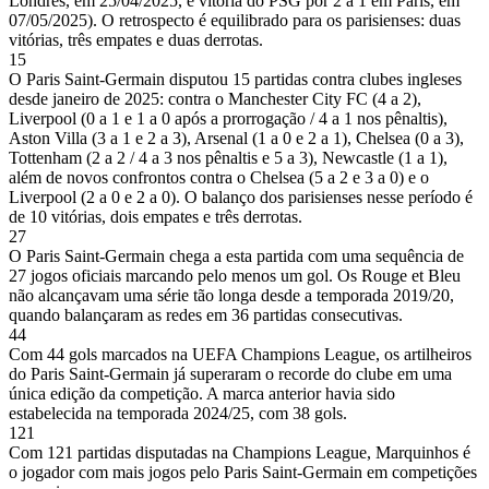
Londres, em 25/04/2025, e vitória do PSG por 2 a 1 em Paris, em
07/05/2025). O retrospecto é equilibrado para os parisienses: duas
vitórias, três empates e duas derrotas.
15
O Paris Saint-Germain disputou 15 partidas contra clubes ingleses
desde janeiro de 2025: contra o Manchester City FC (4 a 2),
Liverpool (0 a 1 e 1 a 0 após a prorrogação / 4 a 1 nos pênaltis),
Aston Villa (3 a 1 e 2 a 3), Arsenal (1 a 0 e 2 a 1), Chelsea (0 a 3),
Tottenham (2 a 2 / 4 a 3 nos pênaltis e 5 a 3), Newcastle (1 a 1),
além de novos confrontos contra o Chelsea (5 a 2 e 3 a 0) e o
Liverpool (2 a 0 e 2 a 0). O balanço dos parisienses nesse período é
de 10 vitórias, dois empates e três derrotas.
27
O Paris Saint-Germain chega a esta partida com uma sequência de
27 jogos oficiais marcando pelo menos um gol. Os Rouge et Bleu
não alcançavam uma série tão longa desde a temporada 2019/20,
quando balançaram as redes em 36 partidas consecutivas.
44
Com 44 gols marcados na UEFA Champions League, os artilheiros
do Paris Saint-Germain já superaram o recorde do clube em uma
única edição da competição. A marca anterior havia sido
estabelecida na temporada 2024/25, com 38 gols.
121
Com 121 partidas disputadas na Champions League, Marquinhos é
o jogador com mais jogos pelo Paris Saint-Germain em competições