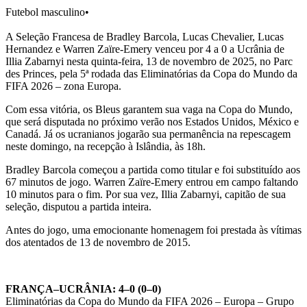
Futebol masculino
•
A Seleção Francesa de Bradley Barcola, Lucas Chevalier, Lucas
Hernandez e Warren Zaïre-Emery venceu por 4 a 0 a Ucrânia de
Illia Zabarnyi nesta quinta-feira, 13 de novembro de 2025, no Parc
des Princes, pela 5ª rodada das Eliminatórias da Copa do Mundo da
FIFA 2026 – zona Europa.
Com essa vitória, os Bleus garantem sua vaga na Copa do Mundo,
que será disputada no próximo verão nos Estados Unidos, México e
Canadá. Já os ucranianos jogarão sua permanência na repescagem
neste domingo, na recepção à Islândia, às 18h.
Bradley Barcola começou a partida como titular e foi substituído aos
67 minutos de jogo. Warren Zaïre-Emery entrou em campo faltando
10 minutos para o fim. Por sua vez, Illia Zabarnyi, capitão de sua
seleção, disputou a partida inteira.
Antes do jogo, uma emocionante homenagem foi prestada às vítimas
dos atentados de 13 de novembro de 2015.
FRANÇA–UCRÂNIA: 4–0 (0–0)
Eliminatórias da Copa do Mundo da FIFA 2026 – Europa – Grupo