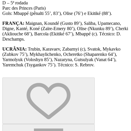
D – 5ª rodada
Parc des Princes (Paris)
Gols: Mbappé (pênalti 55’, 83’), Olise (76’) e Ekitiké (88’).
FRANÇA:
Maignan, Koundé (Gusto 89’), Saliba, Upamecano,
Digne, Kanté, Koné (Zaïre-Emery 80’), Olise (Nkunku 89’), Cherki
(Akliouche 68’), Barcola (Ekitiké 67’), Mbappé (c). Técnico: D.
Deschamps.
UCRÂNIA:
Trubin, Karavaev, Zabarnyi (c), Svatok, Mykavko
(Zubkov 75’), Mykhaylichenko, Ocheretko (Shaparenko 64’),
Yarmolyuk (Voloshyn 85’), Nazaryna, Gutsulyak (Vanat 64’),
Yaremchuk (Tsygankov 75’). Técnico: S. Rebrov.