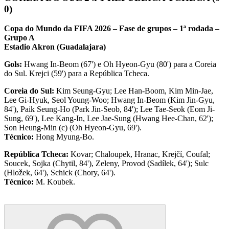
0)
Copa do Mundo da FIFA 2026 – Fase de grupos – 1ª rodada –
Grupo A
Estadio Akron (Guadalajara)
Gols:
Hwang In-Beom (67') e Oh Hyeon-Gyu (80') para a Coreia
do Sul. Krejci (59') para a República Tcheca.
Coreia do Sul:
Kim Seung-Gyu; Lee Han-Boom, Kim Min-Jae,
Lee Gi-Hyuk, Seol Young-Woo; Hwang In-Beom (Kim Jin-Gyu,
84'), Paik Seung-Ho (Park Jin-Seob, 84'); Lee Tae-Seok (Eom Ji-
Sung, 69'), Lee Kang-In, Lee Jae-Sung (Hwang Hee-Chan, 62');
Son Heung-Min (c) (Oh Hyeon-Gyu, 69').
Técnico:
Hong Myung-Bo.
República Tcheca:
Kovar; Chaloupek, Hranac, Krejčí, Coufal;
Soucek, Sojka (Chytil, 84'), Zeleny, Provod (Sadílek, 64'); Sulc
(Hložek, 64'), Schick (Chory, 64').
Técnico:
M. Koubek.