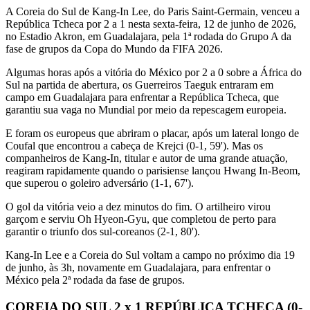
A Coreia do Sul de Kang-In Lee, do Paris Saint-Germain, venceu a
República Tcheca por 2 a 1 nesta sexta-feira, 12 de junho de 2026,
no Estadio Akron, em Guadalajara, pela 1ª rodada do Grupo A da
fase de grupos da Copa do Mundo da FIFA 2026.
Algumas horas após a vitória do México por 2 a 0 sobre a África do
Sul na partida de abertura, os Guerreiros Taeguk entraram em
campo em Guadalajara para enfrentar a República Tcheca, que
garantiu sua vaga no Mundial por meio da repescagem europeia.
E foram os europeus que abriram o placar, após um lateral longo de
Coufal que encontrou a cabeça de Krejci (0-1, 59'). Mas os
companheiros de Kang-In, titular e autor de uma grande atuação,
reagiram rapidamente quando o parisiense lançou Hwang In-Beom,
que superou o goleiro adversário (1-1, 67').
O gol da vitória veio a dez minutos do fim. O artilheiro virou
garçom e serviu Oh Hyeon-Gyu, que completou de perto para
garantir o triunfo dos sul-coreanos (2-1, 80').
Kang-In Lee e a Coreia do Sul voltam a campo no próximo dia 19
de junho, às 3h, novamente em Guadalajara, para enfrentar o
México pela 2ª rodada da fase de grupos.
COREIA DO SUL 2 x 1 REPÚBLICA TCHECA (0-