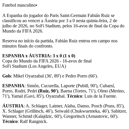
Futebol masculino
•
A Espanha do jogador do Paris Saint-Germain Fabián Ruiz se
classificou ao vencer a Áustria por 3 a 0 nesta quinta-feira, 2 de
julho de 2026, no SoFi Stadium, pelos 16-avos de final da Copa do
Mundo da FIFA 2026.
Reserva no início da partida, Fabián Ruiz entrou em campo nos
minutos finais do confronto.
ESPANHA x ÁUSTRIA: 3 x 0 (1 x 0)
Copa do Mundo da FIFA 2026 - 16-avos de final
SoFi Stadium (Los Angeles, EUA)
Gols
: Mikel Oyarzabal (36', 89') e Pedro Porro (66').
ESPANHA
: Simón, Cucurella, Laporte (Pubill, 90'), Cubarsí,
Porro, Rodri, Pedri
(Ruiz, 90')
, Baena (Torres, 71'), Olmo (Merino,
71'), Yamal (Gavi, 85'), Oyarzabal.
Técnico
: Luis de la Fuente.
ÁUSTRIA
: A. Schlager, Laimer, Alaba, Danso, Posch (Prass, 85'),
X. Schlager (Grillitsch, 46'), Seiwald (Chukwuemeka, 46'), Sabitzer,
Wanner, Schmid (Kalajdzic, 60'), Gregoritsch (Arnautovic, 60').
Técnico
: Ralf Rangnick.