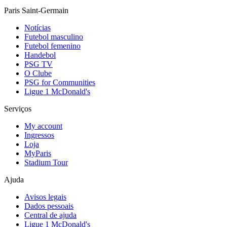
Paris Saint-Germain
Notícias
Futebol masculino
Futebol femenino
Handebol
PSG TV
O Clube
PSG for Communities
Ligue 1 McDonald's
Serviços
My account
Ingressos
Loja
MyParis
Stadium Tour
Ajuda
Avisos legais
Dados pessoais
Central de ajuda
Ligue 1 McDonald's