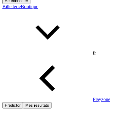
Se connecter
Billetterie
Boutique
fr
Playzone
Predictor
Mes résultats