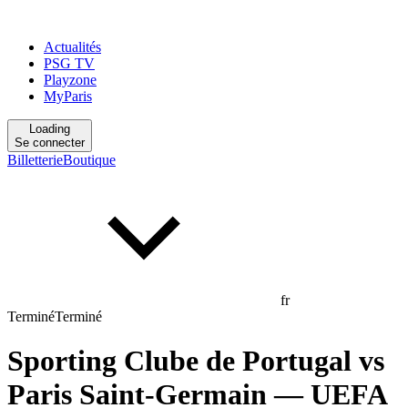
Actualités
PSG TV
Playzone
MyParis
Loading
Se connecter
Billetterie
Boutique
fr
Terminé
Terminé
Sporting Clube de Portugal
vs
Paris Saint-Germain
— UEFA