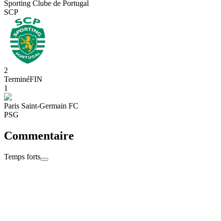
Sporting Clube de Portugal
SCP
2
Terminé
FIN
1
Paris Saint-Germain FC
PSG
Commentaire
Temps forts
23:00
Retrouvez compte-rendu, réactions et photos sur PSG.FR et
l’application officielle du club de la capitale dans quelques minutes,
ainsi que le match et ses résumés sur PSG TV ce mardi soir à
minuit. Bonne soirée à tous !