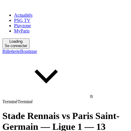
Actualités
PSG TV
Playzone
MyParis
Loading
Se connecter
Billetterie
Boutique
fr
Terminé
Terminé
Stade Rennais
vs
Paris Saint-
Germain
— Ligue 1
— 13