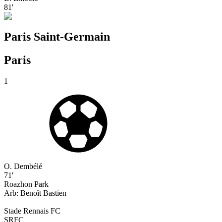
81'
Paris Saint-Germain
Paris
1
O. Dembélé
71'
Roazhon Park
Arb:
Benoît
Bastien
Stade Rennais FC
SRFC