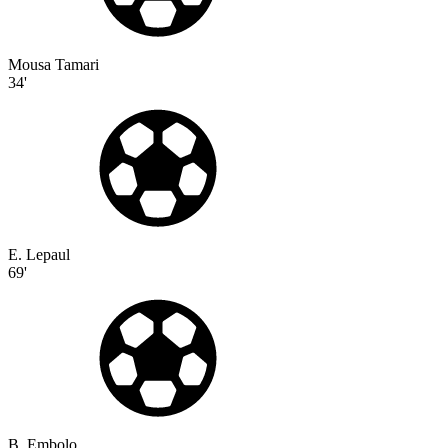
Mousa Tamari
34'
E. Lepaul
69'
B. Embolo