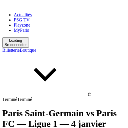
Actualités
PSG TV
Playzone
MyParis
Loading
Se connecter
Billetterie
Boutique
fr
Terminé
Terminé
Paris Saint-Germain
vs
Paris
FC
— Ligue 1
— 4 janvier