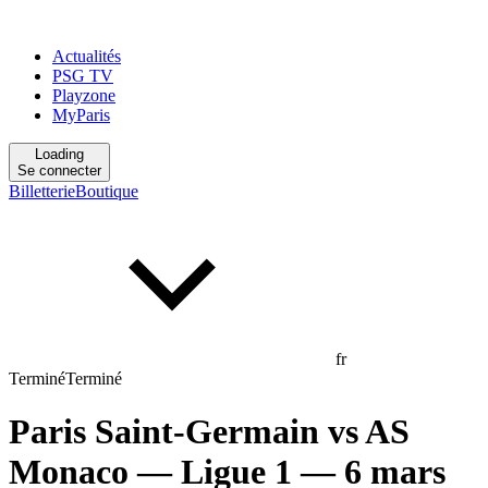
Actualités
PSG TV
Playzone
MyParis
Loading
Se connecter
Billetterie
Boutique
fr
Terminé
Terminé
Paris Saint-Germain
vs
AS
Monaco
— Ligue 1
— 6 mars