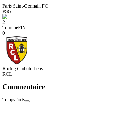
Paris Saint-Germain FC
PSG
2
Terminé
FIN
0
Racing Club de Lens
RCL
Commentaire
Temps forts
19:20
Bonne soirée à tous !
Retrouvez compte rendu, réactions et photos sur PSG.FR et