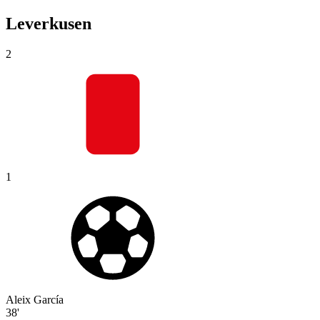
Leverkusen
2
1
Aleix García
38'