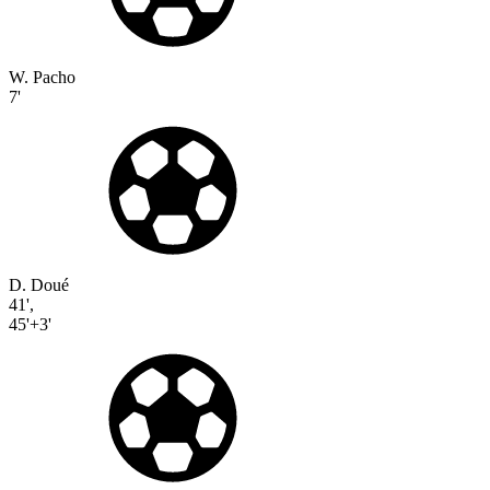
W. Pacho
7'
D. Doué
41'
,
45'+3'