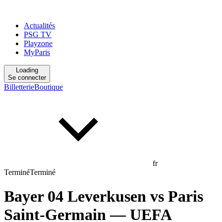
Actualités
PSG TV
Playzone
MyParis
Loading
Se connecter
Billetterie
Boutique
fr
Terminé
Terminé
Bayer 04 Leverkusen
vs
Paris
Saint-Germain
— UEFA