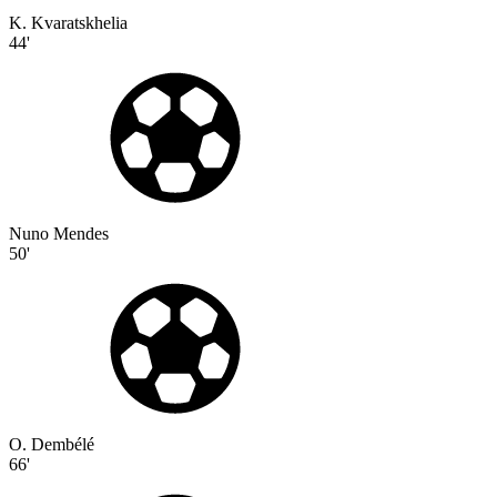
K. Kvaratskhelia
44'
Nuno Mendes
50'
O. Dembélé
66'