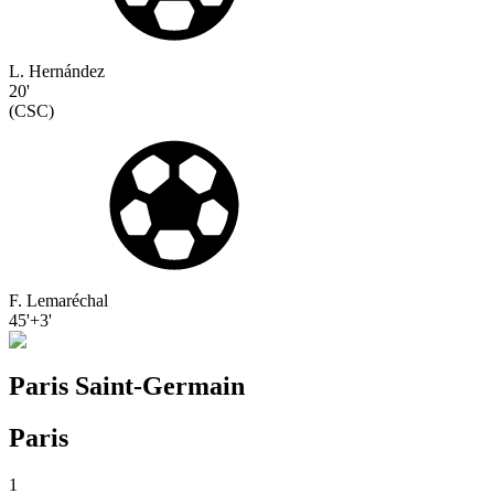
L. Hernández
20'
(
CSC
)
F. Lemaréchal
45'+3'
Paris Saint-Germain
Paris
1