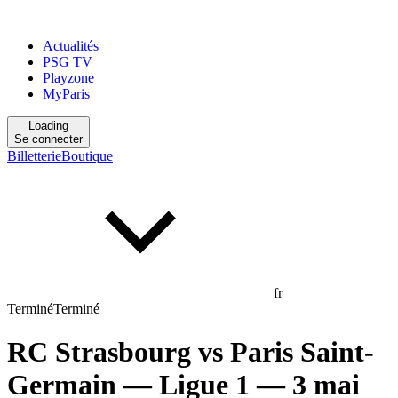
Actualités
PSG TV
Playzone
MyParis
Loading
Se connecter
Billetterie
Boutique
fr
Terminé
Terminé
RC Strasbourg
vs
Paris Saint-
Germain
— Ligue 1
— 3 mai