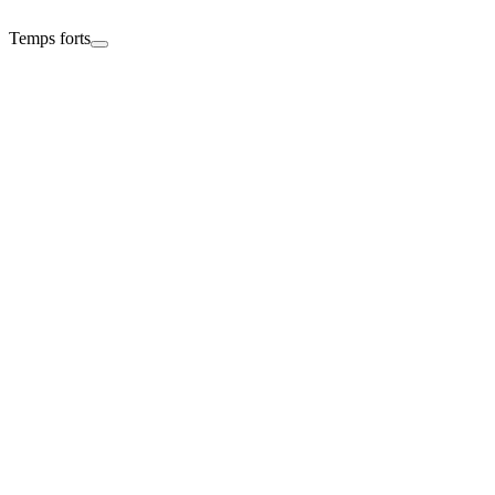
Temps forts
Arrêt
66'
Arrêt. Fabián Ruiz (Paris) du pied gauche d’un angle fermé de la
gauche voit son tir stoppé.