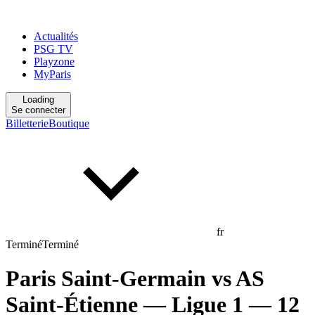
Actualités
PSG TV
Playzone
MyParis
Loading
Se connecter
Billetterie
Boutique
fr
Terminé
Terminé
Paris Saint-Germain
vs
AS
Saint-Étienne
— Ligue 1
— 12