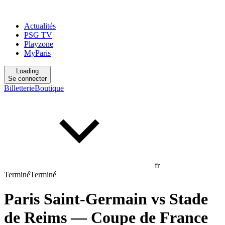
Actualités
PSG TV
Playzone
MyParis
Loading
Se connecter
Billetterie
Boutique
fr
Terminé
Terminé
Paris Saint-Germain
vs
Stade
de Reims
— Coupe de France