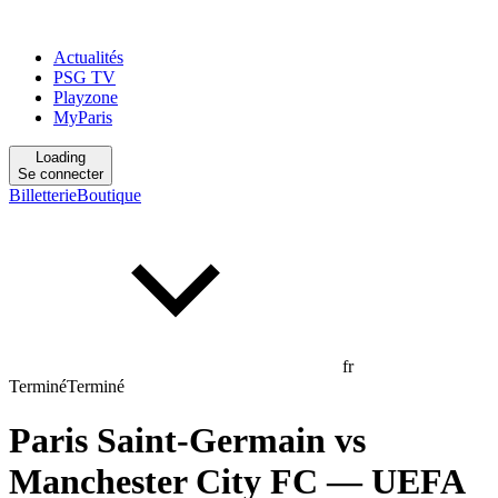
Actualités
PSG TV
Playzone
MyParis
Loading
Se connecter
Billetterie
Boutique
fr
Terminé
Terminé
Paris Saint-Germain
vs
Manchester City FC
— UEFA