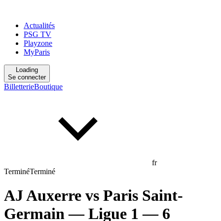
Actualités
PSG TV
Playzone
MyParis
Loading
Se connecter
Billetterie
Boutique
fr
Terminé
Terminé
AJ Auxerre
vs
Paris Saint-
Germain
— Ligue 1
— 6