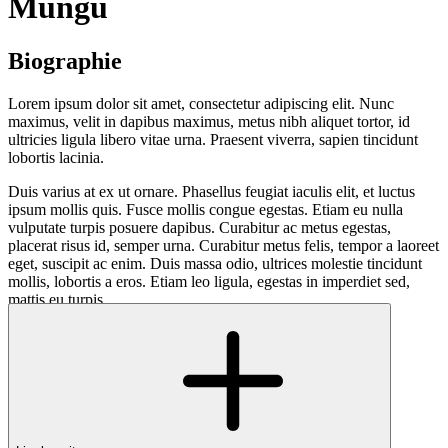
Mungu
Biographie
Lorem ipsum dolor sit amet, consectetur adipiscing elit. Nunc
maximus, velit in dapibus maximus, metus nibh aliquet tortor, id
ultricies ligula libero vitae urna. Praesent viverra, sapien tincidunt
lobortis lacinia.
Duis varius at ex ut ornare. Phasellus feugiat iaculis elit, et luctus
ipsum mollis quis. Fusce mollis congue egestas. Etiam eu nulla
vulputate turpis posuere dapibus. Curabitur ac metus egestas,
placerat risus id, semper urna. Curabitur metus felis, tempor a laoreet
eget, suscipit ac enim. Duis massa odio, ultrices molestie tincidunt
mollis, lobortis a eros. Etiam leo ligula, egestas in imperdiet sed,
mattis eu turpis.