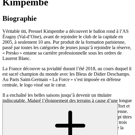
Kimpembe
Biographie
Véritable titi, Presnel Kimpembe a découvert le ballon rond à l’AS
Éragny (Val-d’Oise), avant de rejoindre le club de la capitale en
2005, à seulement 10 ans. Pur produit de la formation parisienne,
passé par toutes les catégories de jeunes jusqu’à rejoindre la réserve,
« Presko » entame sa carrière professionnelle sous les ordres de
Laurent Blanc.
La France découvre sa jovialité durant l’été 2018, au cours duquel il
est sacré champion du monde avec les Bleus de Didier Deschamps.
Au Paris Saint-Germain « La Force » s’est imposée en défense
centrale, le logo vissé sur le cœur.
Il a enchaîné les belles saisons jusqu’à devenir un titulaire
indiscutable. Malgré l’éloignement des terrains à cause d’une longue
blessure, le numéro 3 Parisien n’a jamais rechigné devant l’effort et
il a toujours transporté le groupe avec sa joie de vivre quotidienne.
L’international français a déjà un palmarès bien garni avec sept titres
de Ligue 1, une Coupe de France, trois Coupe de la Ligue et trois
Trophée des champions. Il est également devenu le parrain de la
Fondation Paris Saint-Germain en 2022.