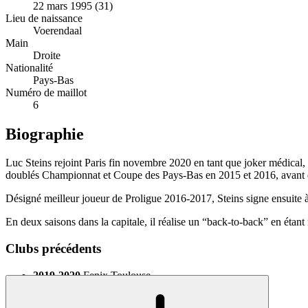
22 mars 1995 (31)
Lieu de naissance
Voerendaal
Main
Droite
Nationalité
Pays-Bas
Numéro de maillot
6
Biographie
Luc Steins rejoint Paris fin novembre 2020 en tant que joker médical, 
doublés Championnat et Coupe des Pays-Bas en 2015 et 2016, avant d
Désigné meilleur joueur de Proligue 2016-2017, Steins signe ensuite 
En deux saisons dans la capitale, il réalise un “back-to-back” en é
Clubs précédents
2019-2020
Fenix Toulouse
2017-2019
Tremblay HB
2016-2017
Massy Essonne Handball