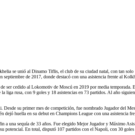
helia se unió al Dinamo Tiflis, el club de su ciudad natal, con tan sol
n septiembre de 2017, donde destacó con una asistencia frente al Kolkh
es de ser cedido al Lokomotiv de Moscú en 2019 por media temporada. 
la liga rusa, con 9 goles y 18 asistencias en 73 partidos. Al año sigu
i. Desde su primer mes de competición, fue nombrado Jugador del Mes de
én dejó huella en su debut en Champions League con una asistencia fren
 fin a una sequía de 33 años. Fue elegido Mejor Jugador y Máximo Asi
 potencial. En total, disputó 107 partidos con el Napoli, con 30 goles 