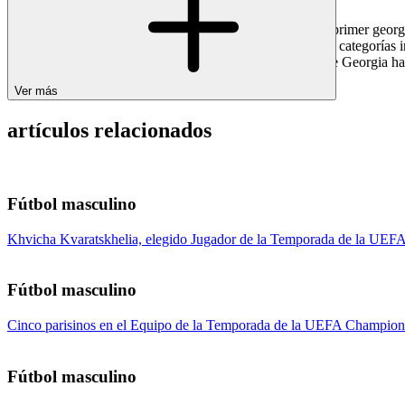
Ahora como nuevo jugador del Paris Saint-Germain y el primer georgia
protagonista durante los últimos 6 años. Tras pasar por las categorías 
uno de los grandes protagonistas del histórico recorrido de Georgia ha
Ver más
artículos relacionados
Fútbol masculino
Khvicha Kvaratskhelia, elegido Jugador de la Temporada de la UE
Fútbol masculino
Cinco parisinos en el Equipo de la Temporada de la UEFA Champio
Fútbol masculino