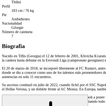
Tbilisi
Perfil
183 cm / 76 kg
Pie
Ambidiestro
Nacionalidad
Géorgie
Número de camiseta
7
Biografia
Nacido en Tiflis (Georgia) el 12 de febrero de 2001, Khvicha Kvaratsk
la cantera hasta debutar en la Erovnuli Liga (campeonato georgiano) e
El 20 de marzo de 2018, se incorporó libremente al FC Rustavi, ant
donde se dio a conocer como uno de los talentos más prometedores de 
asistencias en solo 11 encuentros.
Su ascenso continuó en julio de 2022, cuando fichó por el SSC Napol
el Hellas Verona, y un doblete frente al AC Monza. En Europa, tambi
Campeón de Italia en su primera temporada, ayudó al Napoli a poner
League, y acabó en el puesto 17 del Balón de Oro, confirmando todo su
referencia en su posición.