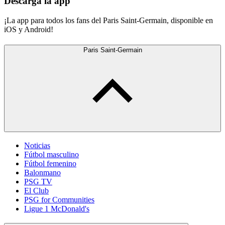
Descarga la app
¡La app para todos los fans del Paris Saint-Germain, disponible en
iOS y Android!
Paris Saint-Germain
Noticias
Fútbol masculino
Fútbol femenino
Balonmano
PSG TV
El Club
PSG for Communities
Ligue 1 McDonald's