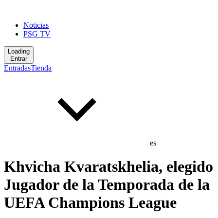
Noticias
PSG TV
Loading
Entrar
Entradas
Tienda
es
Khvicha Kvaratskhelia, elegido
Jugador de la Temporada de la
UEFA Champions League