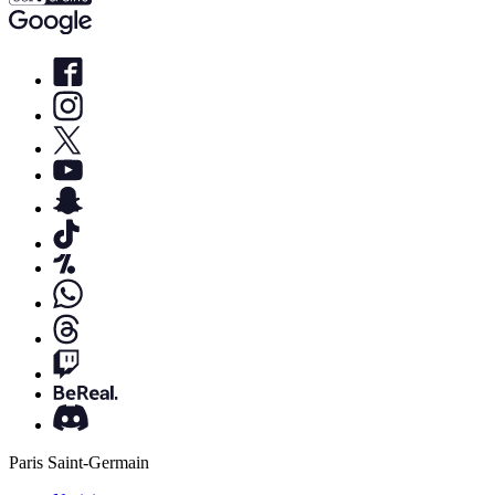
Paris Saint-Germain