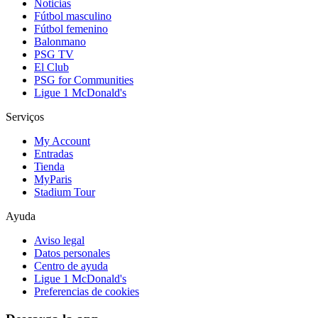
Noticias
Fútbol masculino
Fútbol femenino
Balonmano
PSG TV
El Club
PSG for Communities
Ligue 1 McDonald's
Serviços
My Account
Entradas
Tienda
MyParis
Stadium Tour
Ayuda
Aviso legal
Datos personales
Centro de ayuda
Ligue 1 McDonald's
Preferencias de cookies