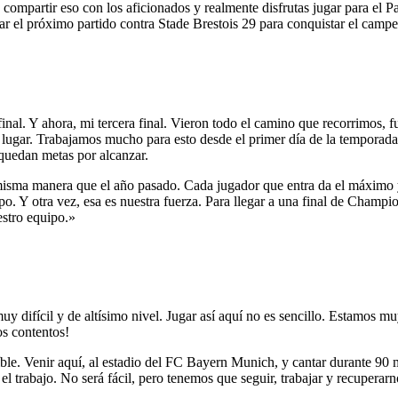
ompartir eso con los aficionados y realmente disfrutas jugar para el P
el próximo partido contra Stade Brestois 29 para conquistar el campeo
ifinal. Y ahora, mi tercera final. Vieron todo el camino que recorrimos,
 lugar. Trabajamos mucho para esto desde el primer día de la temporada.
 quedan metas por alcanzar.
 misma manera que el año pasado. Cada jugador que entra da el máximo y
po. Y otra vez, esa es nuestra fuerza. Para llegar a una final de Champ
estro equipo.»
difícil y de altísimo nivel. Jugar así aquí no es sencillo. Estamos mu
os contentos!
eíble. Venir aquí, al estadio del FC Bayern Munich, y cantar durante 90
trabajo. No será fácil, pero tenemos que seguir, trabajar y recuperarn