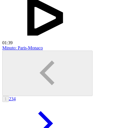
01:39
Minuto: Paris-Monaco
2
3
4
1