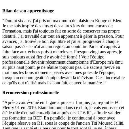
Bilan de son apprentissage
"Durant six ans, j'ai pris un maximum de plaisir en Rouge et Bleu.
Je me suis inspiré des uns et des autres lors de mon cursus de
Formation, mais j'ai toujours fait en sorte de conserver ma propre
identité. J'ai travaillé dur tout en apprenant à gérer la pression. Pour
avancer, j'ai trouvé le bon équilibre et j'ai su progresser à chaque
saison passée. Je n'ai aucun regret, au contraire Paris m'a appris à
faire face aux échecs puis à me relever. Presque vingt ans après, je
suis toujours aussi fier d'y avoir été formé ! Voir l'équipe
professionnelle devenir récemment championne d'Europe m'a ému
au plus haut point, je ne réalise toujours pas. Ce sacre a ravivé en
moi tous les bons moments passés avec mes potes de l'époque,
lorsqu'on encourageait l'équipe devant la télévison. C'est incroyable
ce qu'ils ont réalisé mais ils l'ont fait, et avec la manière !"
Reconversion professionnelle
"Après avoir évolué en Ligue 2 puis en Turquie, j'ai rejoint le FC
Fleury 91 en 2019. Etant toujours dans ce club, je vais endosser cet
été le rôle d'entraîneur-adjoint auprès des U16 R1, afin de valider
ma formation au BEF. En parallèle, je continuerai à jouer avec
l'équipe réserve en R1, sous la coupe de l'ancien Titi Mourad Jalliti.
Tant que la santé et la passion pour le foot sont là, je ne lâcherai