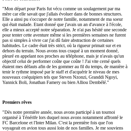
"Mon départ pour Paris fut vécu comme un soulagement par ma
mère car elle savait que j'allais évoluer dans de bonnes structures.
Elle a ainsi pu s'occuper de notre famille, notamment de ma soeur
qui était malade. Etant donné que j'avais un an d'avance à l'école,
elle a mieux accepté notre séparation. Je n'ai pas hésité une seconde
pour tenter cette aventure même si les premières semaines ne furent
pas si simples à vivre car j'ai dû faire abstraction de certaines
habitudes. Le cadre était très strict, où la rigueur primait sur et en
dehors du terrain. Nous avons tous craqué à un moment donné,
pleuré en appelant nos proches au téléphone, mais je n'avais qu'un
objectif celui de performer coûte que coûte ! J'ai vite cerné quels
étaient mes défauts afin de les gommer au fil du temps, de manière à
tenir le rythme imposé par le staff et d'acquérir le niveau de mes
nouveaux coéquipiers tels que Steven Nzonzi, Granddi Ngoyi,
Yannick Boli, Jonathan Famery ou bien Alliou Dembélé."
Premiers rêves
"Dès notre première année, nous avons participé à un tournoi
organisé à Ténérife lors duquel nous avons notamment affronté le
FC Barcelone et l'Inter Milan. C'est la première fois que l'on
voyageait en avion tous aussi loin de nos familles. Je me souviens