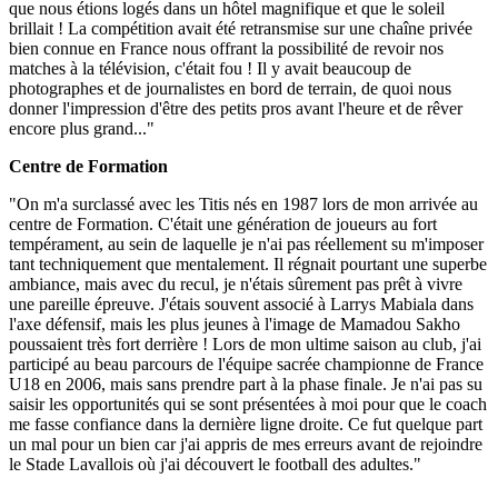
que nous étions logés dans un hôtel magnifique et que le soleil
brillait ! La compétition avait été retransmise sur une chaîne privée
bien connue en France nous offrant la possibilité de revoir nos
matches à la télévision, c'était fou ! Il y avait beaucoup de
photographes et de journalistes en bord de terrain, de quoi nous
donner l'impression d'être des petits pros avant l'heure et de rêver
encore plus grand..."
Centre de Formation
"On m'a surclassé avec les Titis nés en 1987 lors de mon arrivée au
centre de Formation. C'était une génération de joueurs au fort
tempérament, au sein de laquelle je n'ai pas réellement su m'imposer
tant techniquement que mentalement. Il régnait pourtant une superbe
ambiance, mais avec du recul, je n'étais sûrement pas prêt à vivre
une pareille épreuve. J'étais souvent associé à Larrys Mabiala dans
l'axe défensif, mais les plus jeunes à l'image de Mamadou Sakho
poussaient très fort derrière ! Lors de mon ultime saison au club, j'ai
participé au beau parcours de l'équipe sacrée championne de France
U18 en 2006, mais sans prendre part à la phase finale. Je n'ai pas su
saisir les opportunités qui se sont présentées à moi pour que le coach
me fasse confiance dans la dernière ligne droite. Ce fut quelque part
un mal pour un bien car j'ai appris de mes erreurs avant de rejoindre
le Stade Lavallois où j'ai découvert le football des adultes."