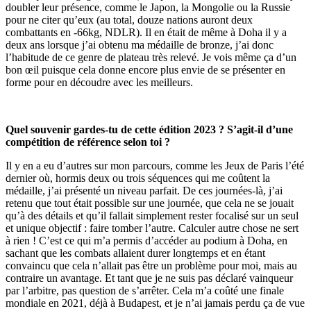
doubler leur présence, comme le Japon, la Mongolie ou la Russie
pour ne citer qu’eux (au total, douze nations auront deux
combattants en -66kg, NDLR). Il en était de même à Doha il y a
deux ans lorsque j’ai obtenu ma médaille de bronze, j’ai donc
l’habitude de ce genre de plateau très relevé. Je vois même ça d’un
bon œil puisque cela donne encore plus envie de se présenter en
forme pour en découdre avec les meilleurs.
Quel souvenir gardes-tu de cette édition 2023 ? S’agit-il d’une
compétition de référence selon toi ?
Il y en a eu d’autres sur mon parcours, comme les Jeux de Paris l’été
dernier où, hormis deux ou trois séquences qui me coûtent la
médaille, j’ai présenté un niveau parfait. De ces journées-là, j’ai
retenu que tout était possible sur une journée, que cela ne se jouait
qu’à des détails et qu’il fallait simplement rester focalisé sur un seul
et unique objectif : faire tomber l’autre. Calculer autre chose ne sert
à rien ! C’est ce qui m’a permis d’accéder au podium à Doha, en
sachant que les combats allaient durer longtemps et en étant
convaincu que cela n’allait pas être un problème pour moi, mais au
contraire un avantage. Et tant que je ne suis pas déclaré vainqueur
par l’arbitre, pas question de s’arrêter. Cela m’a coûté une finale
mondiale en 2021, déjà à Budapest, et je n’ai jamais perdu ça de vue