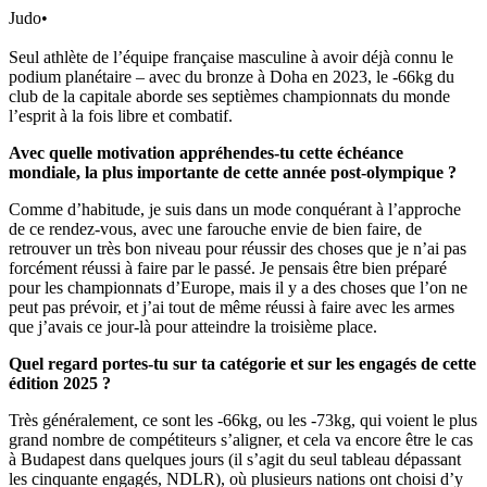
Judo
•
Seul athlète de l’équipe française masculine à avoir déjà connu le
podium planétaire – avec du bronze à Doha en 2023, le -66kg du
club de la capitale aborde ses septièmes championnats du monde
l’esprit à la fois libre et combatif.
Avec quelle motivation appréhendes-tu cette échéance
mondiale, la plus importante de cette année post-olympique ?
Comme d’habitude, je suis dans un mode conquérant à l’approche
de ce rendez-vous, avec une farouche envie de bien faire, de
retrouver un très bon niveau pour réussir des choses que je n’ai pas
forcément réussi à faire par le passé. Je pensais être bien préparé
pour les championnats d’Europe, mais il y a des choses que l’on ne
peut pas prévoir, et j’ai tout de même réussi à faire avec les armes
que j’avais ce jour-là pour atteindre la troisième place.
Quel regard portes-tu sur ta catégorie et sur les engagés de cette
édition 2025 ?
Très généralement, ce sont les -66kg, ou les -73kg, qui voient le plus
grand nombre de compétiteurs s’aligner, et cela va encore être le cas
à Budapest dans quelques jours (il s’agit du seul tableau dépassant
les cinquante engagés, NDLR), où plusieurs nations ont choisi d’y