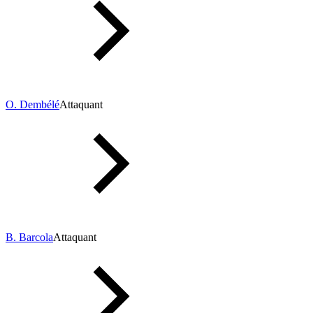
O. Dembélé
Attaquant
B. Barcola
Attaquant