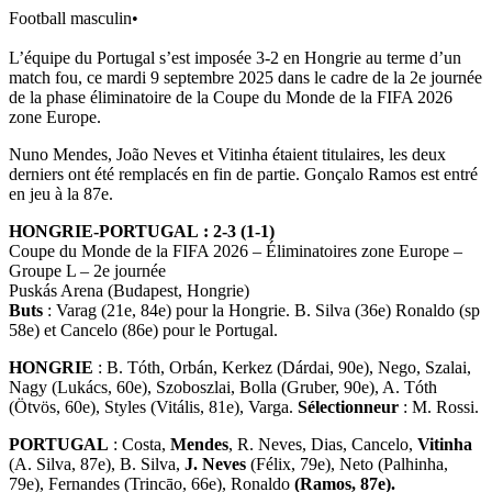
Football masculin
•
L’équipe du Portugal s’est imposée 3-2 en Hongrie au terme d’un
match fou, ce mardi 9 septembre 2025 dans le cadre de la 2e journée
de la phase éliminatoire de la Coupe du Monde de la FIFA 2026
zone Europe.
Nuno Mendes, João Neves et Vitinha étaient titulaires, les deux
derniers ont été remplacés en fin de partie. Gonçalo Ramos est entré
en jeu à la 87e.
HONGRIE-PORTUGAL : 2-3 (1-1)
Coupe du Monde de la FIFA 2026 – Éliminatoires zone Europe –
Groupe L – 2e journée
Puskás Arena (Budapest, Hongrie)
Buts
: Varag (21e, 84e) pour la Hongrie. B. Silva (36e) Ronaldo (sp
58e) et Cancelo (86e) pour le Portugal.
HONGRIE
: B. Tóth, Orbán, Kerkez (Dárdai, 90e), Nego, Szalai,
Nagy (Lukács, 60e), Szoboszlai, Bolla (Gruber, 90e), A. Tóth
(Ötvös, 60e), Styles (Vitális, 81e), Varga.
Sélectionneur
: M. Rossi.
PORTUGAL
: Costa,
Mendes
, R. Neves, Dias, Cancelo,
Vitinha
(A. Silva, 87e), B. Silva,
J. Neves
(Félix, 79e), Neto (Palhinha,
79e), Fernandes (Trincāo, 66e), Ronaldo
(Ramos, 87e).