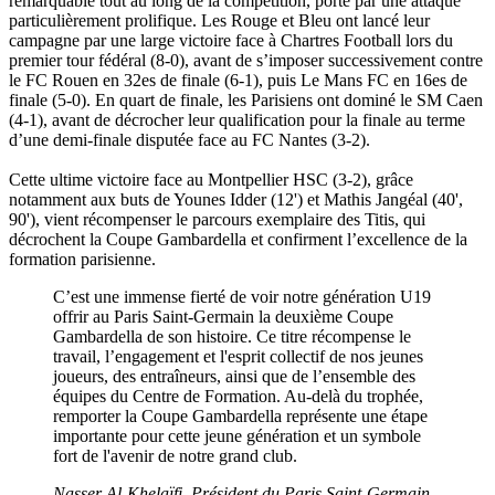
remarquable tout au long de la compétition, porté par une attaque
particulièrement prolifique. Les Rouge et Bleu ont lancé leur
campagne par une large victoire face à Chartres Football lors du
premier tour fédéral (8-0), avant de s’imposer successivement contre
le FC Rouen en 32es de finale (6-1), puis Le Mans FC en 16es de
finale (5-0). En quart de finale, les Parisiens ont dominé le SM Caen
(4-1), avant de décrocher leur qualification pour la finale au terme
d’une demi-finale disputée face au FC Nantes (3-2).
Cette ultime victoire face au Montpellier HSC (3-2), grâce
notamment aux buts de Younes Idder (12') et Mathis Jangéal (40',
90'), vient récompenser le parcours exemplaire des Titis, qui
décrochent la Coupe Gambardella et confirment l’excellence de la
formation parisienne.
C’est une immense fierté de voir notre génération U19
offrir au Paris Saint-Germain la deuxième Coupe
Gambardella de son histoire. Ce titre récompense le
travail, l’engagement et l'esprit collectif de nos jeunes
joueurs, des entraîneurs, ainsi que de l’ensemble des
équipes du Centre de Formation. Au-delà du trophée,
remporter la Coupe Gambardella représente une étape
importante pour cette jeune génération et un symbole
fort de l'avenir de notre grand club.
Nasser Al-Khelaïfi, Président du Paris Saint-Germain