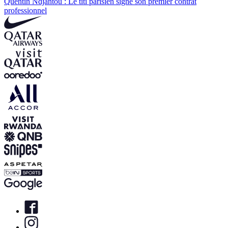
Quentin Ndjantou : Le titi parisien signe son premier contrat
professionnel