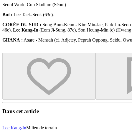
Seoul World Cup Stadium (Séoul)
But :
Lee Taek-Seok (63e).
CORÉE DU SUD :
Song Bum-Keun - Kim Min-Jae, Park Jin-Seob 
46e),
Lee Kang-In
(Eom Ji-Sung, 87e), Son Heung-Min (c) (Hwang
GHANA :
Asare - Mensah (c), Adjetey, Peprah Oppong, Seidu, Ow
Dans cet article
Lee Kang-In
Milieu de terrain