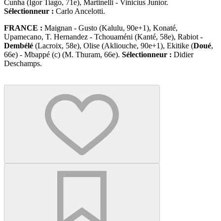
Cunha (Igor Tiago, 71e), Martinelli - Vinicius Junior.
Sélectionneur :
Carlo Ancelotti.
FRANCE :
Maignan - Gusto (Kalulu, 90e+1), Konaté,
Upamecano, T. Hernandez - Tchouaméni (Kanté, 58e), Rabiot -
Dembélé
(Lacroix, 58e), Olise (Akliouche, 90e+1), Ekitike (
Doué
,
66e) - Mbappé (c) (M. Thuram, 66e).
Sélectionneur :
Didier
Deschamps.