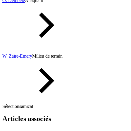
O. Dembélé
Attaquant
W. Zaïre-Emery
Milieu de terrain
Sélections
amical
Articles associés