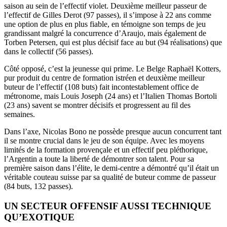
saison au sein de l’effectif violet. Deuxième meilleur passeur de
l’effectif de Gilles Derot (97 passes), il s’impose à 22 ans comme
une option de plus en plus fiable, en témoigne son temps de jeu
grandissant malgré la concurrence d’Araujo, mais également de
Torben Petersen, qui est plus décisif face au but (94 réalisations) que
dans le collectif (56 passes).
Côté opposé, c’est la jeunesse qui prime. Le Belge Raphaël Kotters,
pur produit du centre de formation istréen et deuxième meilleur
buteur de l’effectif (108 buts) fait incontestablement office de
métronome, mais Louis Joseph (24 ans) et l’Italien Thomas Bortoli
(23 ans) savent se montrer décisifs et progressent au fil des
semaines.
Dans l’axe, Nicolas Bono ne possède presque aucun concurrent tant
il se montre crucial dans le jeu de son équipe. Avec les moyens
limités de la formation provençale et un effectif peu pléthorique,
l’Argentin a toute la liberté de démontrer son talent. Pour sa
première saison dans l’élite, le demi-centre a démontré qu’il était un
véritable couteau suisse par sa qualité de buteur comme de passeur
(84 buts, 132 passes).
UN SECTEUR OFFENSIF AUSSI TECHNIQUE
QU’EXOTIQUE