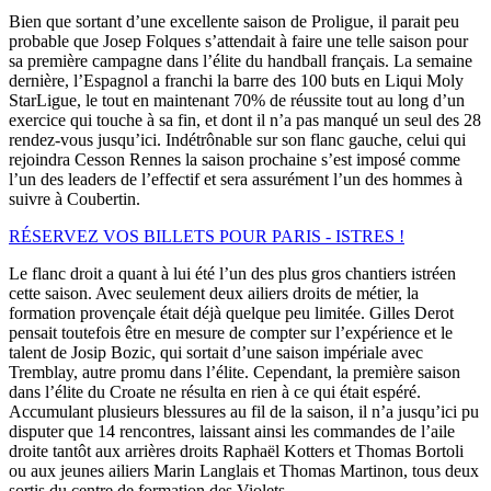
Bien que sortant d’une excellente saison de Proligue, il parait peu
probable que Josep Folques s’attendait à faire une telle saison pour
sa première campagne dans l’élite du handball français. La semaine
dernière, l’Espagnol a franchi la barre des 100 buts en Liqui Moly
StarLigue, le tout en maintenant 70% de réussite tout au long d’un
exercice qui touche à sa fin, et dont il n’a pas manqué un seul des 28
rendez-vous jusqu’ici. Indétrônable sur son flanc gauche, celui qui
rejoindra Cesson Rennes la saison prochaine s’est imposé comme
l’un des leaders de l’effectif et sera assurément l’un des hommes à
suivre à Coubertin.
RÉSERVEZ VOS BILLETS POUR PARIS - ISTRES !
Le flanc droit a quant à lui été l’un des plus gros chantiers istréen
cette saison. Avec seulement deux ailiers droits de métier, la
formation provençale était déjà quelque peu limitée. Gilles Derot
pensait toutefois être en mesure de compter sur l’expérience et le
talent de Josip Bozic, qui sortait d’une saison impériale avec
Tremblay, autre promu dans l’élite. Cependant, la première saison
dans l’élite du Croate ne résulta en rien à ce qui était espéré.
Accumulant plusieurs blessures au fil de la saison, il n’a jusqu’ici pu
disputer que 14 rencontres, laissant ainsi les commandes de l’aile
droite tantôt aux arrières droits Raphaël Kotters et Thomas Bortoli
ou aux jeunes ailiers Marin Langlais et Thomas Martinon, tous deux
sortis du centre de formation des Violets.