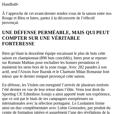
Handball
•
À l’approche de cet avant-dernier rendez-vous de la saison entre nos
Rouge et Bleu et Istres, partez à la découverte de l’effectif
provençal.
UNE DÉFENSE PERMÉABLE, MAIS QUI PEUT
COMPTER SUR UNE VÉRITABLE
FORTERESSE
Bien qu’étant la deuxième équipe encaissant le plus de buts cette
saison en championnat (896 buts concédés), Istres peut se reposer
sur Romain Mathias pour enchaîner les bonnes prestations et
maintenir les siens hors de la zone rouge. Avec 282 parades à son
actif, seul l'Aixois Joze Baznik et le Chartrain Milan Bomastar font
mieux que le dernier rempart provençal cette saison.
En défense, les Violets ont enregistré l’arrivée de plusieurs renforts
l’été dernier en vue de leur retour dans l’élite. Venu tout droit du
Sporting CP, Edimilson Araujo a ainsi apporté toute son expérience,
que ce soit par le biais de ses campagnes européennes ou
internationales avec la sélection portugaise. Le Lusitanien forme
ainsi un duo complémentaire avec Lubin Gensoulen, pur produit du
centre de formation istréen et assurément l’une des révélations de la