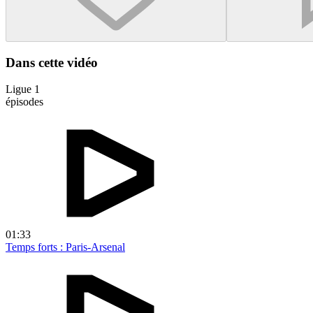
Dans cette vidéo
Ligue 1
épisodes
01:33
Temps forts : Paris-Arsenal