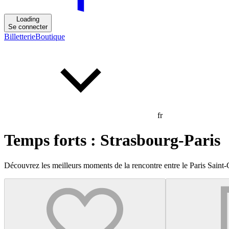
Loading
Se connecter
Billetterie
Boutique
fr
Temps forts : Strasbourg-Paris
Découvrez les meilleurs moments de la rencontre entre le Paris Saint