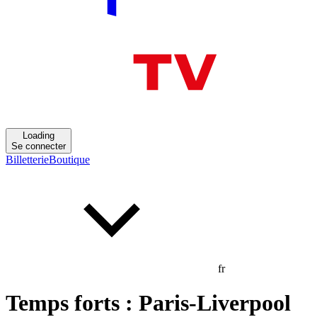
Loading
Se connecter
Billetterie
Boutique
fr
Temps forts : Paris-Liverpool