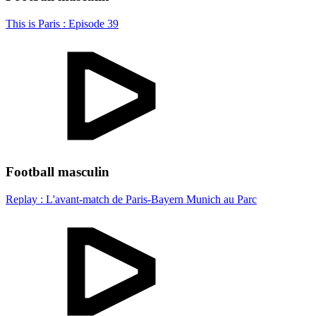
This is Paris : Episode 39
Football masculin
Replay : L'avant-match de Paris-Bayern Munich au Parc