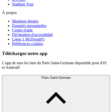
Stadium Tour
À propos
Mentions légales
Données personnelles
Centre d'aide
Déclaration d'accessibilité
Ligue 1 McDonald's
Préférences cookies
Téléchargez notre app
L'app de tous les fans du Paris Saint-Germain disponible pour iOS
et Android!
Paris Saint-Germain