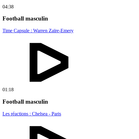
04:38
Football masculin
Time Capsule : Warren Zaïre-Emery
01:18
Football masculin
Les réactions : Chelsea - Paris