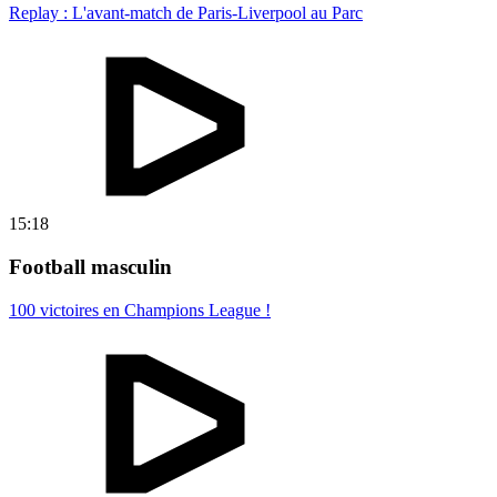
Replay : L'avant-match de Paris-Liverpool au Parc
15:18
Football masculin
100 victoires en Champions League !